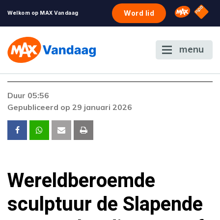
NPO S
Omroep 
Word lid
Welkom op MAX Vandaag
menu
Foutcode 20
Duur 05:56
Er is een onbekende fout opgetreden. Als het
Gepubliceerd op 29 januari 2026
probleem zich blijft voordoen, neem dan
contact op met onze klantenservice.
Wereldberoemde
sculptuur de Slapende