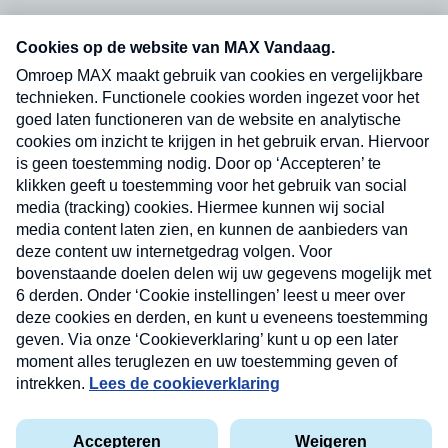
Neem hier een gratis abonnement op onze
nieuwsbrief. Elke vrijdag- en dinsdagochtend in
uw mailbox.
Verzend
Nieuwsbrief
Neem hier een gratis abonnement op onze
nieuwsbrief. Elke vrijdag- en dinsdagochtend in uw
mailbox.
Contact
Algemene voorwaarden
Privacyverklaring
Cookieverklaring