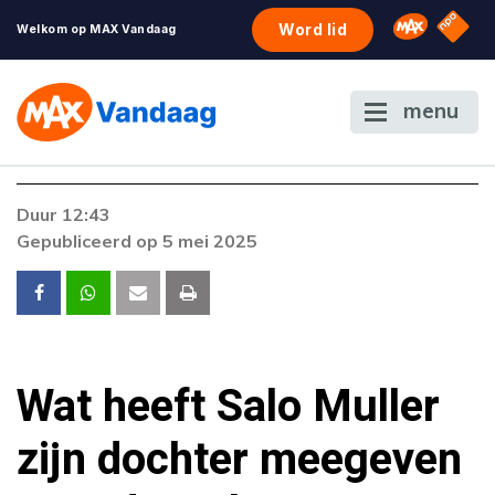
NPO S
Omroep 
Word lid
Welkom op MAX Vandaag
menu
Foutcode 6001
Duur 12:43
Er is een licentie-fout opgetreden. Als het
Gepubliceerd op 5 mei 2025
probleem zich blijft voordoen, neem dan
contact op met onze klantenservice.
Wat heeft Salo Muller
zijn dochter meegeven