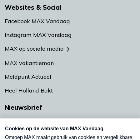
Websites & Social
Facebook MAX Vandaag
Instagram MAX Vandaag
MAX op sociale media
MAX vakantieman
Meldpunt Actueel
Heel Holland Bakt
Nieuwsbrief
Neem hier een gratis abonnement op onze
nieuwsbrief. Elke vrijdag- en dinsdagochtend in
uw mailbox.