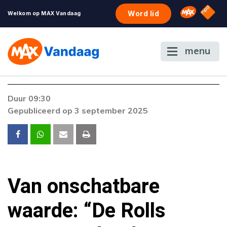
NPO S
Omroep 
Word lid
Welkom op MAX Vandaag
menu
Foutcode 451
Duur 09:30
Dit item is niet beschikbaar op jouw locatie.
Gepubliceerd op 3 september 2025
Van onschatbare
waarde: “De Rolls