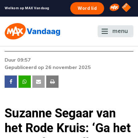
NPO S
Omroep 
Word lid
Welkom op MAX Vandaag
menu
Foutcode 6001
Duur 09:57
Er is een licentie-fout opgetreden. Als het
Gepubliceerd op 26 november 2025
probleem zich blijft voordoen, neem dan
contact op met onze klantenservice.
Suzanne Segaar van
het Rode Kruis: ‘Ga het