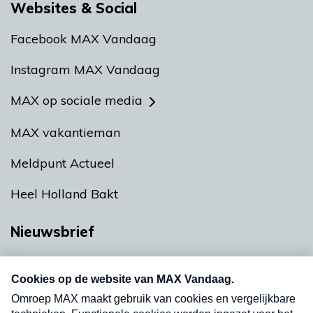
Websites & Social
Facebook MAX Vandaag
Instagram MAX Vandaag
MAX op sociale media
MAX vakantieman
Meldpunt Actueel
Heel Holland Bakt
Nieuwsbrief
Neem hier een gratis abonnement op onze
nieuwsbrief. Elke vrijdag- en dinsdagochtend in
uw mailbox.