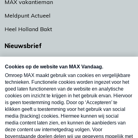
MAX vakantieman
Meldpunt Actueel
Heel Holland Bakt
Nieuwsbrief
Neem hier een gratis abonnement op onze
nieuwsbrief. Elke vrijdag- en dinsdagochtend in
uw mailbox.
Verzend