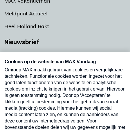
MAX vakantieman
Meldpunt Actueel
Heel Holland Bakt
Nieuwsbrief
Neem hier een gratis abonnement op onze
nieuwsbrief. Elke vrijdag- en dinsdagochtend in
uw mailbox.
Verzend