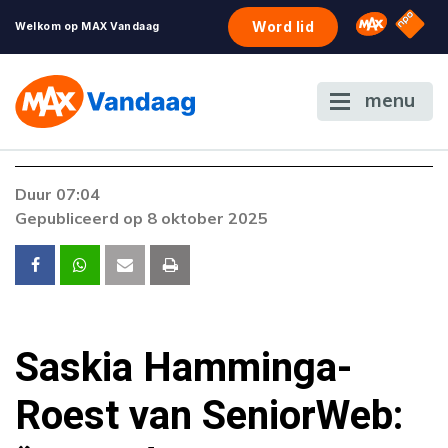
NPO S
Omroep 
Word lid
Welkom op MAX Vandaag
menu
Foutcode 6001
Duur 07:04
Er is een licentie-fout opgetreden. Als het
Gepubliceerd op 8 oktober 2025
probleem zich blijft voordoen, neem dan
contact op met onze klantenservice.
Saskia Hamminga-
Roest van SeniorWeb: