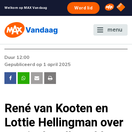
NPO S
Omroep 
Word lid
Welkom op MAX Vandaag
menu
Foutcode 6001
Duur 12:00
Er is een licentie-fout opgetreden. Als het
Gepubliceerd op 1 april 2025
probleem zich blijft voordoen, neem dan
contact op met onze klantenservice.
René van Kooten en
Lottie Hellingman over