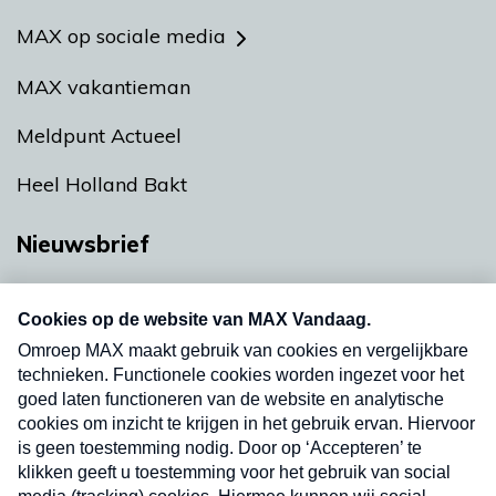
MAX op sociale media
MAX vakantieman
Meldpunt Actueel
Heel Holland Bakt
Nieuwsbrief
Neem hier een gratis abonnement op onze
nieuwsbrief. Elke vrijdag- en dinsdagochtend in
uw mailbox.
Verzend