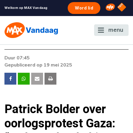
NPO S
Omroep 
Word lid
Welkom op MAX Vandaag
menu
Foutcode 6001
Duur 07:45
Er is een licentie-fout opgetreden. Als het
Gepubliceerd op 19 mei 2025
probleem zich blijft voordoen, neem dan
contact op met onze klantenservice.
Patrick Bolder over
oorlogsprotest Gaza: