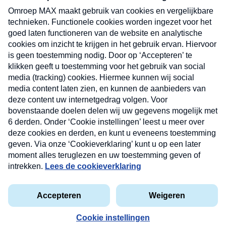
uw mailbox.
Verzend
Nieuwsbrief
Neem hier een gratis abonnement op onze
nieuwsbrief. Elke vrijdag- en dinsdagochtend in uw
mailbox.
Contact
Algemene voorwaarden
Privacyverklaring
Cookieverklaring
Kwetsbaarheid melden
privacyverklaring
Copyright © 2026 MAX Vandaag -
Omroep MAX