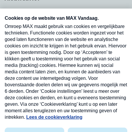
Neem hier een gratis abonnement op onze
nieuwsbrief. Elke vrijdag- en dinsdagochtend in
uw mailbox.
Verzend
Nieuwsbrief
Neem hier een gratis abonnement op onze
nieuwsbrief. Elke vrijdag- en dinsdagochtend in uw
mailbox.
Contact
Algemene voorwaarden
Privacyverklaring
Cookieverklaring