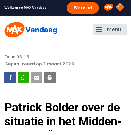
NPO S
Omroep 
Word lid
Welkom op MAX Vandaag
menu
Foutcode 6001
Duur 03:16
Er is een licentie-fout opgetreden. Als het
Gepubliceerd op 2 maart 2026
probleem zich blijft voordoen, neem dan
contact op met onze klantenservice.
Patrick Bolder over de
situatie in het Midden-