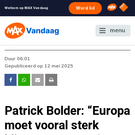
NPO S
Omroep 
Word lid
Welkom op MAX Vandaag
menu
Foutcode 6001
Duur 06:01
Er is een licentie-fout opgetreden. Als het
Gepubliceerd op 12 mei 2025
probleem zich blijft voordoen, neem dan
contact op met onze klantenservice.
Patrick Bolder: “Europa
moet vooral sterk