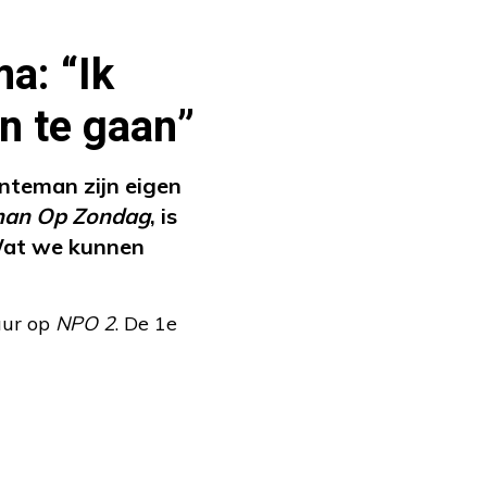
a: “Ik
en te gaan”
nteman zijn eigen
man Op Zondag
, is
Wat we kunnen
uur op
NPO 2
. De 1e