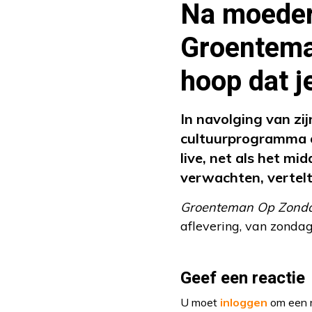
Na moeder 
Groentema
hoop dat j
In navolging van zi
cultuurprogramma 
live, net als het 
verwachten, vertelt
Groenteman Op Zond
aflevering, van zondag
Geef een reactie
U moet
inloggen
om een r