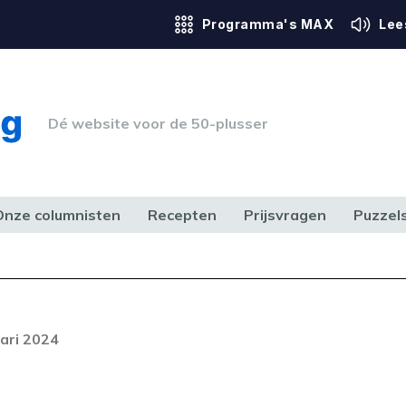
Programma's MAX
Lee
Dé website voor de 50-plusser
Onze columnisten
Recepten
Prijsvragen
Puzzel
ERK & RECHT
GEZONDHEID & SPORT
HUIS, TUIN & HOBBY
MEDIA & 
Foutcode 403
ream is op dit moment niet
ari 2024
t probleem zich blijft voordoen,
 op met onze klantenservice.