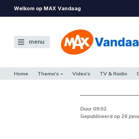
Welkom op MAX Vandaag
menu
Home
Thema’s
Video’s
TV & Radio
CONSUMENT
ETEN & DRINKEN
FAMILIE & RELATIE
GELD, W
TERUG NAAR TOEN
Duur 09:02
De gewenste st
Gepubliceerd op 26 janu
beschikbaar. Als he
neem dan contact