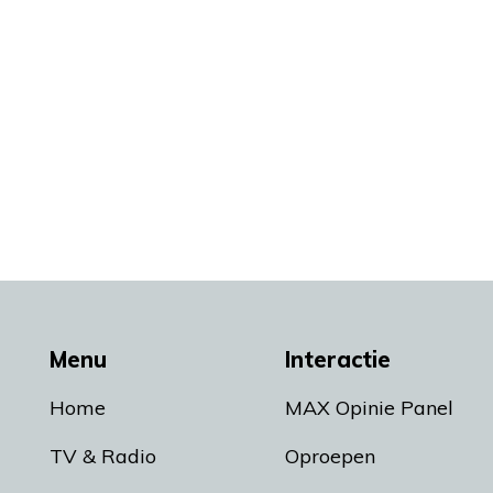
Menu
Interactie
Home
MAX Opinie Panel
TV & Radio
Oproepen