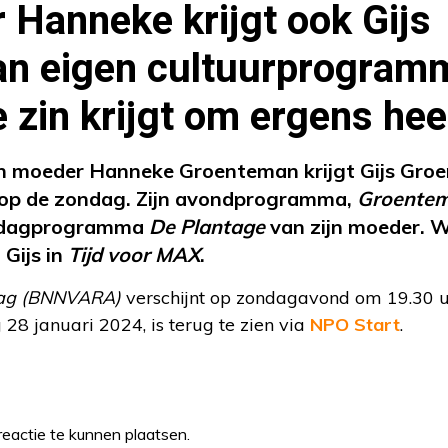
Hanneke krijgt ook Gijs
n eigen cultuurprogramm
e zin krijgt om ergens he
jn moeder Hanneke Groenteman krijgt Gijs Groe
op de zondag. Zijn avondprogramma,
Groente
middagprogramma
De Plantage
van zijn moeder. 
 Gijs in
Tijd voor MAX
.
ag (BNNVARA)
verschijnt op zondagavond om 19.30 
 28 januari 2024, is terug te zien via
NPO Start
.
eactie te kunnen plaatsen.