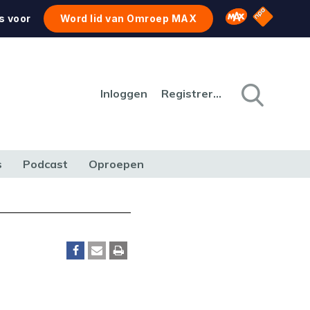
NPO Star
Omroep MAX
s voor
Word lid van Omroep MAX
Inloggen
Registreren
s
Podcast
Oproepen
CULTUUR
NATUUR & MILIEU
REIZEN & VERKEER