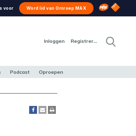
NPO Star
Omroep MAX
s voor
Word lid van Omroep MAX
Inloggen
Registreren
s
Podcast
Oproepen
CULTUUR
NATUUR & MILIEU
REIZEN & VERKEER