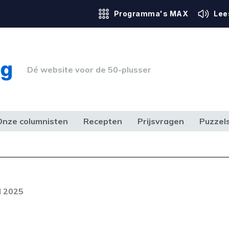
Programma's MAX
Lee
Dé website voor de 50-plusser
Onze columnisten
Recepten
Prijsvragen
Puzzel
ERK & RECHT
GEZONDHEID & SPORT
HUIS, TUIN & HOBBY
MEDIA & 
Foutcode 6001
out opgetreden. Als het probleem
l 2025
n, neem dan contact op met onze
lantenservice.