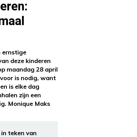
eren:
nmaal
n ernstige
 van deze kinderen
op maandag 28 april
rvoor is nodig, want
en is elke dag
halen zijn een
dig. Monique Maks
 in teken van