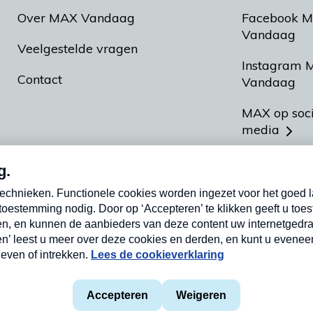
Over MAX Vandaag
Facebook 
Vandaag
Veelgestelde vragen
Instagram 
Contact
Vandaag
MAX op soc
media
MAX vakan
Meldpunt A
Heel Hollan
aarden
Privacyverklaring
Cookieverklaring