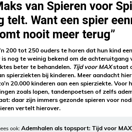
aks van Spieren voor Spi
g telt. Want een spier ee
komt nooit meer terug”
o’n 200 tot 250 ouders te horen dat hun kind ee
Er is nog te weinig bekend om de achteruitgang
ektes beter te behandelen.
Tijd voor MAX
staat 
an spierziekten bij kinderen. Meer aandacht hie
zo’n 20.000 kinderen aan een spierziekte. Voor h
ingen zoals lopen, tandenpoetsen of zelfs adem
aat: daar zijn immers gezonde spieren voor no
eren vertelt hierover.
Ademhalen als topsport: Tijd voor MAX
ees ook: