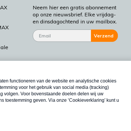
MAX
Neem hier een gratis abonnement
op onze nieuwsbrief. Elke vrijdag-
en dinsdagochtend in uw mailbox.
MAX
Verzend
iale
tieman
ctueel
Nieuwsbrief
d Bakt
Neem hier een gratis abonnement op onze
nieuwsbrief. Elke vrijdag- en dinsdagochtend in uw
mailbox.
Copyright © 2026 MAX Vandaag -
Omroep MAX