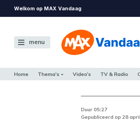
Welkom op MAX Vandaag
menu
Home
Thema’s
Video’s
TV & Radio
CONSUMENT
ETEN & DRINKEN
FAMILIE & RELATIE
GELD, W
TERUG NAAR TOEN
Duur 05:27
Er is een licentie-f
Gepubliceerd op 28 apri
zich blijft voordoe
k