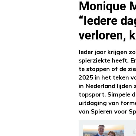
Monique M
“Iedere da
verloren, 
Ieder jaar krijgen z
spierziekte heeft. 
te stoppen of de zi
2025 in het teken v
in Nederland lijden 
topsport. Simpele d
uitdaging van form
van Spieren voor Spi
L