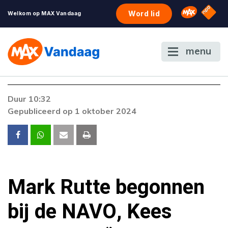
NPO S
Omroep 
Word lid
Welkom op MAX Vandaag
menu
Foutcode 6001
Duur 10:32
Er is een licentie-fout opgetreden. Als het
Gepubliceerd op 1 oktober 2024
probleem zich blijft voordoen, neem dan
contact op met onze klantenservice.
Mark Rutte begonnen
bij de NAVO, Kees