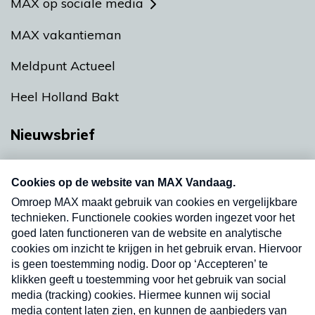
MAX op sociale media
MAX vakantieman
Meldpunt Actueel
Heel Holland Bakt
Nieuwsbrief
Neem hier een gratis abonnement op onze
nieuwsbrief. Elke vrijdag- en dinsdagochtend in
uw mailbox.
Verzend