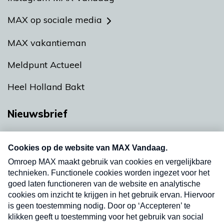
MAX op sociale media
MAX vakantieman
Meldpunt Actueel
Heel Holland Bakt
Nieuwsbrief
Neem hier een gratis abonnement op onze
nieuwsbrief. Elke vrijdag- en dinsdagochtend in
uw mailbox.
Verzend