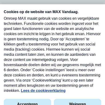
Neem hier een gratis abonnement op onze
nieuwsbrief. Elke vrijdag- en dinsdagochtend in
uw mailbox.
Verzend
Nieuwsbrief
Neem hier een gratis abonnement op onze
nieuwsbrief. Elke vrijdag- en dinsdagochtend in uw
mailbox.
Contact
Algemene voorwaarden
Privacyverklaring
Cookieverklaring