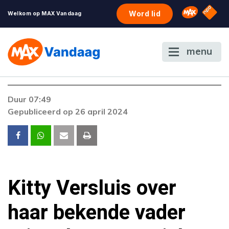
NPO S
Omroep 
Word lid
Welkom op MAX Vandaag
menu
Foutcode 6001
Duur 07:49
Er is een licentie-fout opgetreden. Als het
Gepubliceerd op 26 april 2024
probleem zich blijft voordoen, neem dan
contact op met onze klantenservice.
Kitty Versluis over
haar bekende vader