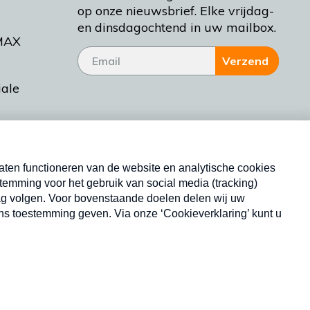
op onze nieuwsbrief. Elke vrijdag-
en dinsdagochtend in uw mailbox.
MAX
Verzend
iale
tieman
ctueel
Nieuwsbrief
d Bakt
Neem hier een gratis abonnement op onze
nieuwsbrief. Elke vrijdag- en dinsdagochtend in uw
mailbox.
Copyright © 2026 MAX Vandaag -
Omroep MAX
privacyverklaring