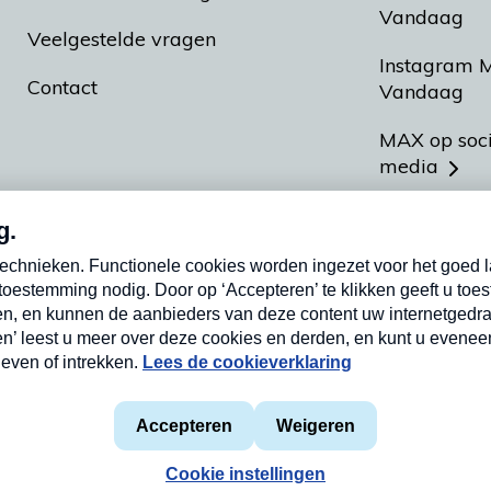
Vandaag
Veelgestelde vragen
Instagram 
Contact
Vandaag
MAX op soc
media
MAX vakan
Meldpunt A
Heel Hollan
aarden
Privacyverklaring
Cookieverklaring