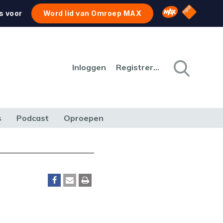
NPO Star
Omroep MAX
s voor
Word lid van Omroep MAX
Inloggen
Registreren
s
Podcast
Oproepen
CULTUUR
NATUUR & MILIEU
REIZEN & VERKEER