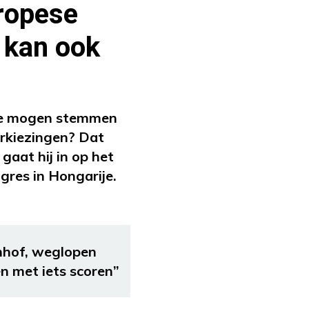
ropese
n kan ook
 we mogen stemmen
erkiezingen? Dat
 gaat hij in op het
res in Hongarije.
nhof, weglopen
en met iets scoren”