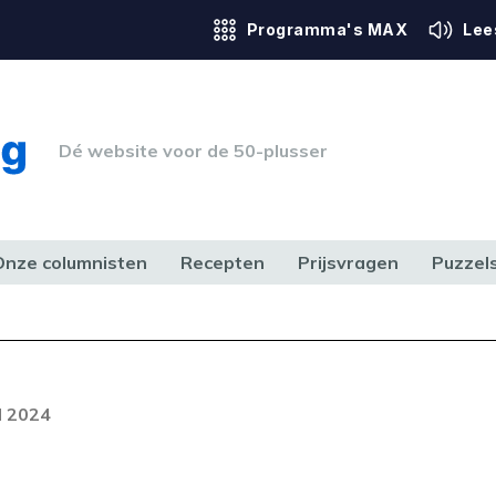
Programma's MAX
Lee
Dé website voor de 50-plusser
Onze columnisten
Recepten
Prijsvragen
Puzzel
ERK & RECHT
GEZONDHEID & SPORT
HUIS, TUIN & HOBBY
MEDIA & 
Foutcode 6001
out opgetreden. Als het probleem
l 2024
n, neem dan contact op met onze
lantenservice.