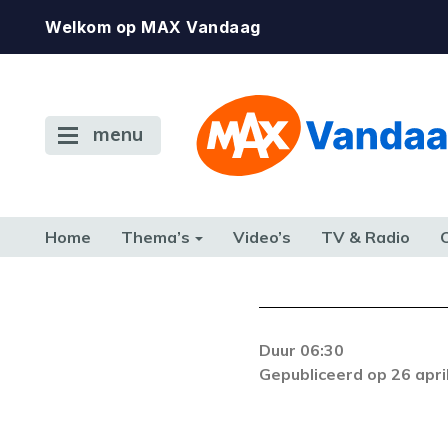
Welkom op MAX Vandaag
menu
Home
Thema’s
Video’s
TV & Radio
CONSUMENT
ETEN & DRINKEN
FAMILIE & RELATIE
GELD, W
TERUG NAAR TOEN
Duur 06:30
Er is een licentie-f
Gepubliceerd op 26 apri
zich blijft voordoe
k