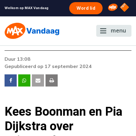
NPO S
Omroep 
Word lid
Welkom op MAX Vandaag
menu
Foutcode 6001
Duur 13:08
Er is een licentie-fout opgetreden. Als het
Gepubliceerd op 17 september 2024
probleem zich blijft voordoen, neem dan
contact op met onze klantenservice.
Kees Boonman en Pia
Dijkstra over