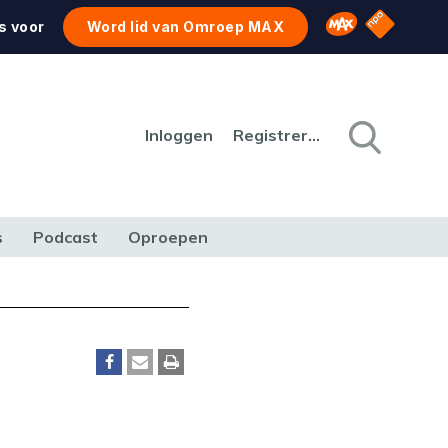
NPO Star
Omroep MAX
s voor
Word lid van Omroep MAX
Inloggen
Registreren
s
Podcast
Oproepen
CULTUUR
NATUUR & MILIEU
REIZEN & VERKEER