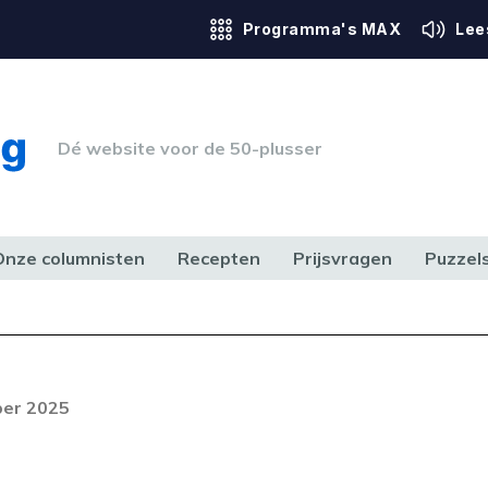
Programma's MAX
Lee
Dé website voor de 50-plusser
Onze columnisten
Recepten
Prijsvragen
Puzzel
ERK & RECHT
GEZONDHEID & SPORT
HUIS, TUIN & HOBBY
MEDIA & 
Foutcode 6001
out opgetreden. Als het probleem
ber 2025
n, neem dan contact op met onze
lantenservice.