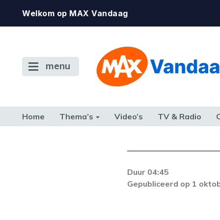
Welkom op MAX Vandaag
menu
Home
Thema’s
Video’s
TV & Radio
CONSUMENT
ETEN & DRINKEN
FAMILIE & RELATIE
GELD, W
TERUG NAAR TOEN
Duur 04:45
Er is een licentie-f
Gepubliceerd op 1 okto
zich blijft voordoe
k