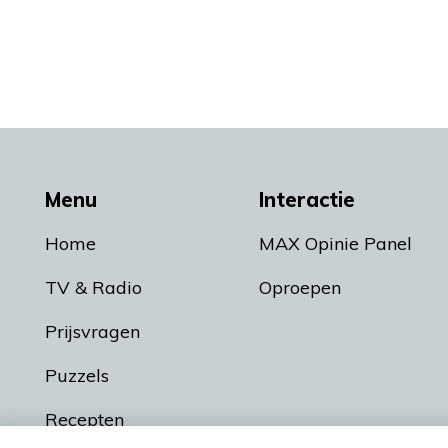
Menu
Interactie
Home
MAX Opinie Panel
TV & Radio
Oproepen
Prijsvragen
Puzzels
Recepten