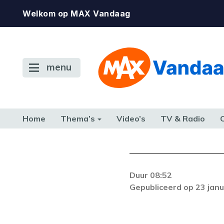
Welkom op MAX Vandaag
menu
Home
Thema’s
Video’s
TV & Radio
CONSUMENT
ETEN & DRINKEN
FAMILIE & RELATIE
GELD, W
TERUG NAAR TOEN
Duur 08:52
Er is een onbeke
Gepubliceerd op 23 janu
probleem zich blijf
met on