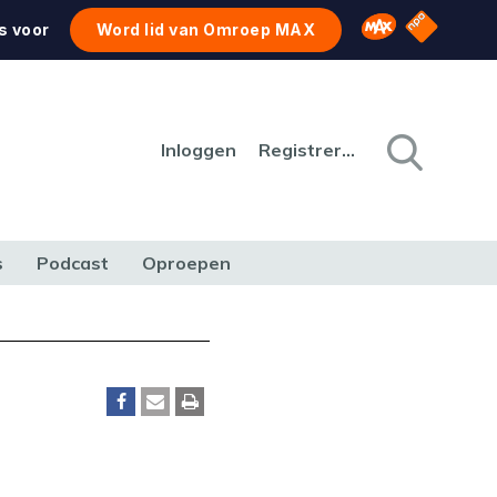
NPO Star
Omroep MAX
s voor
Word lid van Omroep MAX
Inloggen
Registreren
s
Podcast
Oproepen
CULTUUR
NATUUR & MILIEU
REIZEN & VERKEER