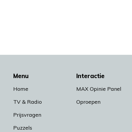
Menu
Interactie
Home
MAX Opinie Panel
TV & Radio
Oproepen
Prijsvragen
Puzzels