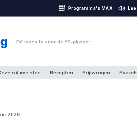
Programma's MAX
Lee
Dé website voor de 50-plusser
Onze columnisten
Recepten
Prijsvragen
Puzzel
ERK & RECHT
GEZONDHEID & SPORT
HUIS, TUIN & HOBBY
MEDIA & 
Foutcode 20
nde fout opgetreden. Als het
ari 2026
t voordoen, neem dan contact op
ze klantenservice.