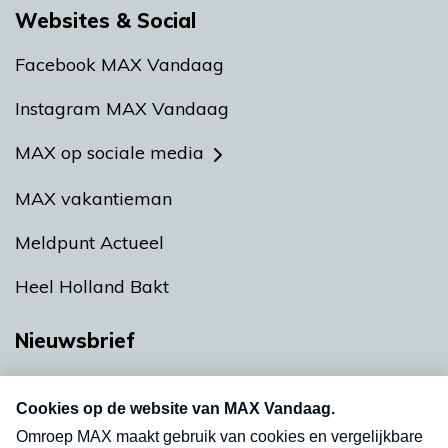
Websites & Social
Facebook MAX Vandaag
Instagram MAX Vandaag
MAX op sociale media
MAX vakantieman
Meldpunt Actueel
Heel Holland Bakt
Nieuwsbrief
Neem hier een gratis abonnement op onze
nieuwsbrief. Elke vrijdag- en dinsdagochtend in
uw mailbox.