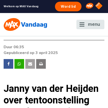
NPO S
Omroep 
Word lid
Welkom op MAX Vandaag
menu
Foutcode 6001
Duur 06:35
Er is een licentie-fout opgetreden. Als het
Gepubliceerd op 3 april 2025
probleem zich blijft voordoen, neem dan
contact op met onze klantenservice.
Janny van der Heijden
over tentoonstelling