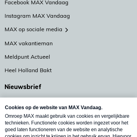
Facebook MAX Vandaag
Instagram MAX Vandaag
MAX op sociale media
MAX vakantieman
Meldpunt Actueel
Heel Holland Bakt
Nieuwsbrief
Neem hier een gratis abonnement op onze
nieuwsbrief. Elke vrijdag- en dinsdagochtend in
uw mailbox.
Verzend