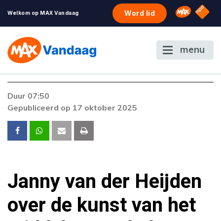
NPO S
Omroep 
Word lid
Welkom op MAX Vandaag
menu
Foutcode 6001
Duur 07:50
Er is een licentie-fout opgetreden. Als het
Gepubliceerd op 17 oktober 2025
probleem zich blijft voordoen, neem dan
contact op met onze klantenservice.
Janny van der Heijden
over de kunst van het