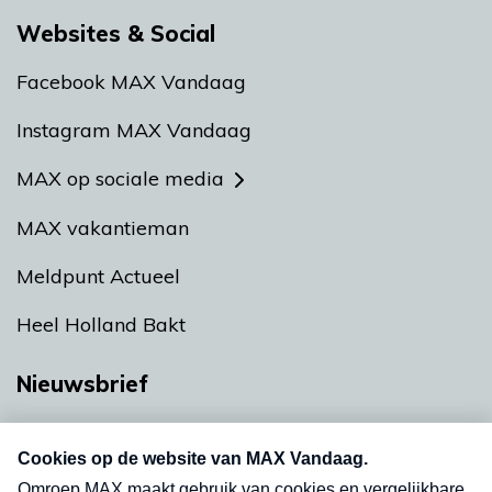
Websites & Social
Facebook MAX Vandaag
Instagram MAX Vandaag
MAX op sociale media
MAX vakantieman
Meldpunt Actueel
Heel Holland Bakt
Nieuwsbrief
Neem hier een gratis abonnement op onze
nieuwsbrief. Elke vrijdag- en dinsdagochtend in
uw mailbox.