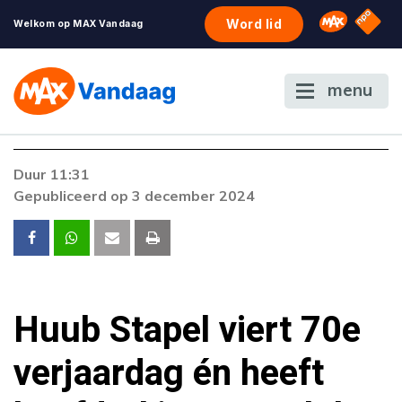
NPO S
Omroep 
Word lid
Welkom op MAX Vandaag
menu
Foutcode 6001
Duur 11:31
Er is een licentie-fout opgetreden. Als het
Gepubliceerd op 3 december 2024
probleem zich blijft voordoen, neem dan
contact op met onze klantenservice.
Huub Stapel viert 70e
verjaardag én heeft