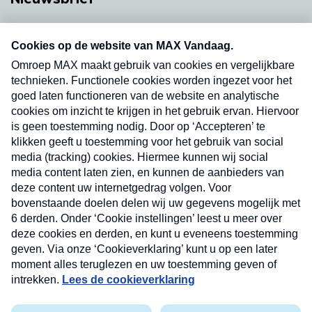
Neem hier een gratis abonnement op onze
nieuwsbrief. Elke vrijdag- en dinsdagochtend in
uw mailbox.
Verzend
Nieuwsbrief
Neem hier een gratis abonnement op onze
nieuwsbrief. Elke vrijdag- en dinsdagochtend in uw
mailbox.
Contact
Algemene voorwaarden
Privacyverklaring
Cookieverklaring