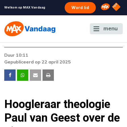
NPO S
Omroep 
Word lid
Welkom op MAX Vandaag
menu
Foutcode 6001
Duur 10:11
Er is een licentie-fout opgetreden. Als het
Gepubliceerd op 22 april 2025
probleem zich blijft voordoen, neem dan
contact op met onze klantenservice.
Hoogleraar theologie
Paul van Geest over de