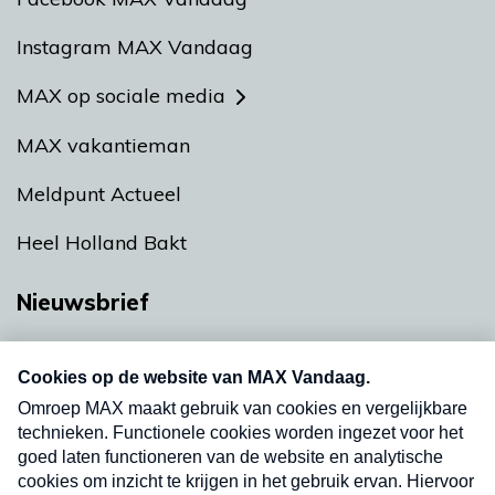
Instagram MAX Vandaag
MAX op sociale media
MAX vakantieman
Meldpunt Actueel
Heel Holland Bakt
Nieuwsbrief
Neem hier een gratis abonnement op onze
nieuwsbrief. Elke vrijdag- en dinsdagochtend in
uw mailbox.
Verzend