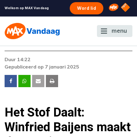
NPO S
Omroep 
Word lid
Welkom op MAX Vandaag
menu
Foutcode 6001
Duur 14:22
Er is een licentie-fout opgetreden. Als het
Gepubliceerd op 7 januari 2025
probleem zich blijft voordoen, neem dan
contact op met onze klantenservice.
Het Stof Daalt:
Winfried Baijens maakt