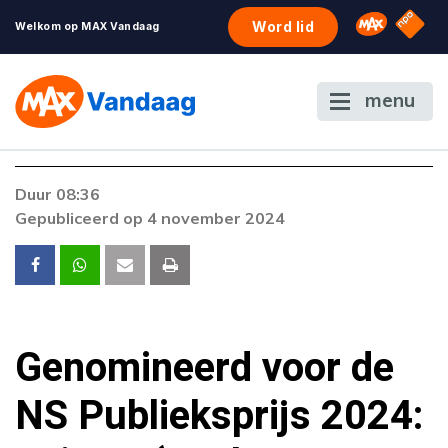
NPO S
Omroep 
Word lid
Welkom op MAX Vandaag
menu
Foutcode 6001
Duur 08:36
Er is een licentie-fout opgetreden. Als het
Gepubliceerd op 4 november 2024
probleem zich blijft voordoen, neem dan
contact op met onze klantenservice.
Genomineerd voor de
NS Publieksprijs 2024: