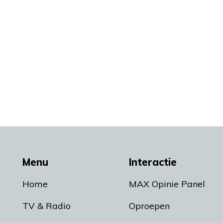
Menu
Interactie
Home
MAX Opinie Panel
TV & Radio
Oproepen