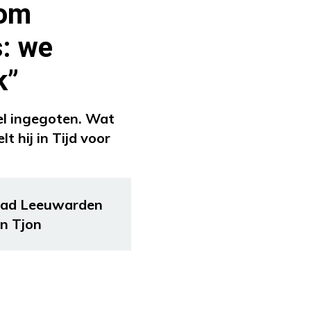
 om
s: we
k”
pel ingegoten. Wat
 hij in Tijd voor
stad Leeuwarden
en Tjon