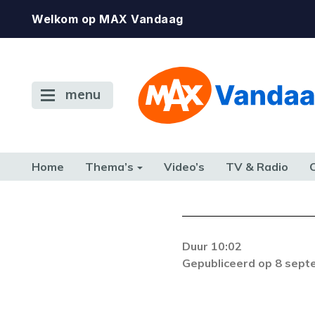
Welkom op MAX Vandaag
menu
Home
Thema’s
Video’s
TV & Radio
CONSUMENT
ETEN & DRINKEN
FAMILIE & RELATIE
GELD, W
TERUG NAAR TOEN
Duur 10:02
De gewenste st
Gepubliceerd op 8 sep
beschikbaar. Als he
neem dan contact