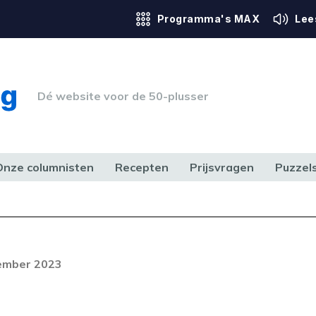
Programma's MAX
Lee
Dé website voor de 50-plusser
Onze columnisten
Recepten
Prijsvragen
Puzzel
ERK & RECHT
GEZONDHEID & SPORT
HUIS, TUIN & HOBBY
MEDIA & 
Foutcode 403
ream is op dit moment niet
tember 2023
t probleem zich blijft voordoen,
 op met onze klantenservice.