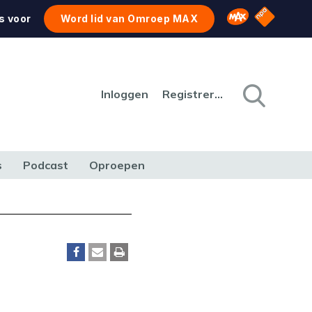
NPO Star
Omroep MAX
s voor
Word lid van Omroep MAX
Inloggen
Registreren
s
Podcast
Oproepen
CULTUUR
NATUUR & MILIEU
REIZEN & VERKEER