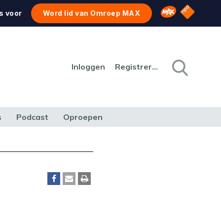
NPO Star
Omroep MAX
s voor
Word lid van Omroep MAX
Inloggen
Registreren
s
Podcast
Oproepen
CULTUUR
NATUUR & MILIEU
REIZEN & VERKEER