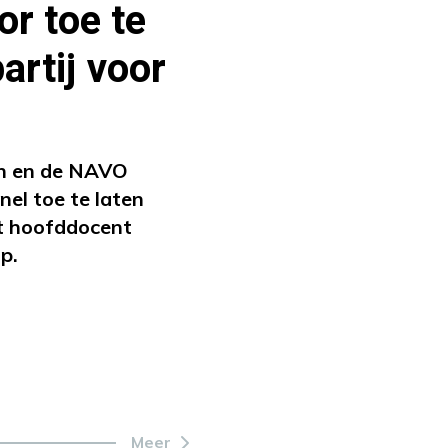
r toe te
artij voor
en en de NAVO
el toe te laten
t hoofddocent
p.
Meer