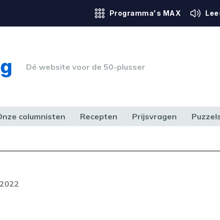
Programma's MAX
Lee
Dé website voor de 50-plusser
Onze columnisten
Recepten
Prijsvragen
Puzzel
ERK & RECHT
GEZONDHEID & SPORT
HUIS, TUIN & HOBBY
MEDIA & 
Foutcode 403
ream is op dit moment niet
 2022
t probleem zich blijft voordoen,
 op met onze klantenservice.