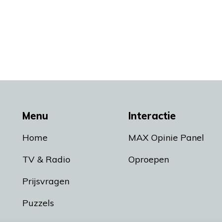
Menu
Interactie
Home
MAX Opinie Panel
TV & Radio
Oproepen
Prijsvragen
Puzzels