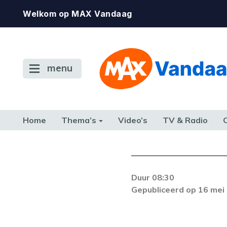
Welkom op MAX Vandaag
menu
Home
Thema’s
Video’s
TV & Radio
CONSUMENT
ETEN & DRINKEN
FAMILIE & RELATIE
GELD, W
TERUG NAAR TOEN
Duur 08:30
De gewenste st
Gepubliceerd op 16 mei
beschikbaar. Als he
neem dan contact