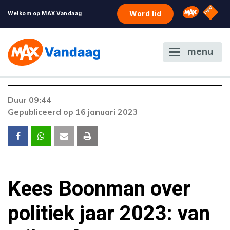
NPO S
Omroep 
Word lid
Welkom op MAX Vandaag
menu
Foutcode 403
Duur 09:44
De gewenste stream is op dit moment niet
Gepubliceerd op 16 januari 2023
beschikbaar. Als het probleem zich blijft
voordoen, neem dan contact op met onze
klantenservice.
Kees Boonman over
politiek jaar 2023: van