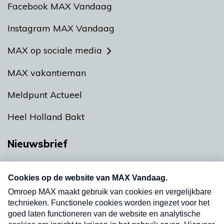
Facebook MAX Vandaag
Instagram MAX Vandaag
MAX op sociale media
MAX vakantieman
Meldpunt Actueel
Heel Holland Bakt
Nieuwsbrief
Neem hier een gratis abonnement op onze
nieuwsbrief. Elke vrijdag- en dinsdagochtend in
uw mailbox.
Verzend