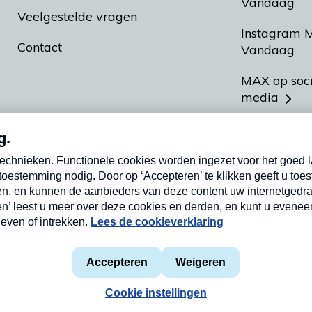
Vandaag
Veelgestelde vragen
Instagram 
Contact
Vandaag
MAX op soc
media
MAX vakan
Meldpunt A
Heel Hollan
aarden
Privacyverklaring
Cookieverklaring