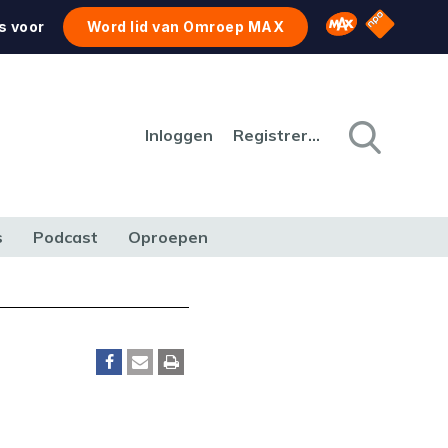
NPO Star
Omroep MAX
s voor
Word lid van Omroep MAX
Inloggen
Registreren
s
Podcast
Oproepen
CULTUUR
NATUUR & MILIEU
REIZEN & VERKEER