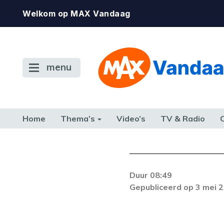
Welkom op MAX Vandaag
menu
Home
Thema’s
Video’s
TV & Radio
CONSUMENT
ETEN & DRINKEN
FAMILIE & RELATIE
GELD, W
TERUG NAAR TOEN
Duur 08:49
De gewenste st
Gepubliceerd op 3 mei 
beschikbaar. Als he
neem dan contact