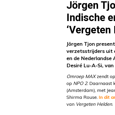
Jörgen Tjo
Indische e
‘Vergeten 
Jörgen Tjon present
verzetsstrijders ui
en de Nederlandse An
Desiré Lu-A-Si, va
Omroep MAX
zendt op
op
NPO 2
. Daarnaast 
(Amsterdam), met Jean
Shirma Rouse.
In dit a
van
Vergeten Helden
.