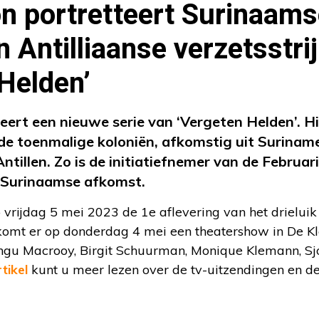
n portretteert Surinaams
n Antilliaanse verzetsstrij
Helden’
eert een nieuwe serie van ‘Vergeten Helden’. Hie
t de toenmalige koloniën, afkomstig uit Surinam
tillen. Zo is de initiatiefnemer van de Februar
n Surinaamse afkomst.
 vrijdag 5 mei 2023 de 1e aflevering van het drieluik
komt er op donderdag 4 mei een theatershow in De K
gu Macrooy, Birgit Schuurman, Monique Klemann, Sj
rtikel
kunt u meer lezen over de tv-uitzendingen en de