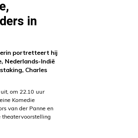
e,
ders in
rin portretteert hij
e, Nederlands-Indië
istaking, Charles
 uit, om 22.10 uur
leine Komedie
ors van der Panne en
 theatervoorstelling