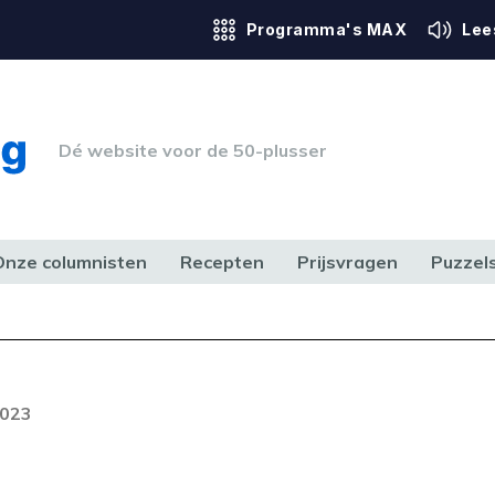
Programma's MAX
Lee
Dé website voor de 50-plusser
Onze columnisten
Recepten
Prijsvragen
Puzzel
ERK & RECHT
GEZONDHEID & SPORT
HUIS, TUIN & HOBBY
MEDIA & 
Foutcode 403
ream is op dit moment niet
2023
t probleem zich blijft voordoen,
 op met onze klantenservice.