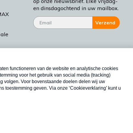
op onze nieuwsbrief. Elke vrijdag-
en dinsdagochtend in uw mailbox.
MAX
Verzend
iale
tieman
ctueel
Nieuwsbrief
d Bakt
Neem hier een gratis abonnement op onze
nieuwsbrief. Elke vrijdag- en dinsdagochtend in uw
mailbox.
Copyright © 2026 MAX Vandaag -
Omroep MAX
privacyverklaring