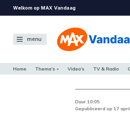
Welkom op MAX Vandaag
menu
Home
Thema’s
Video’s
TV & Radio
CONSUMENT
ETEN & DRINKEN
FAMILIE & RELATIE
GELD, W
TERUG NAAR TOEN
Duur 10:05
De gewenste st
Gepubliceerd op 17 apri
beschikbaar. Als he
neem dan contact