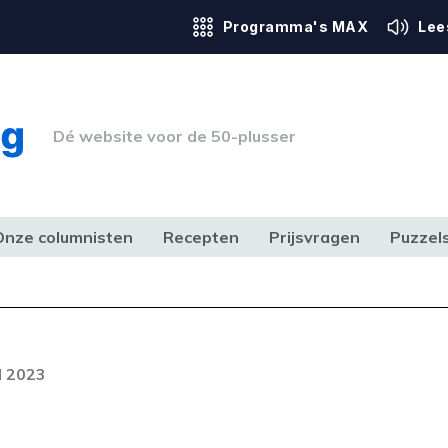
Programma's MAX
Lee
Dé website voor de 50-plusser
Onze columnisten
Recepten
Prijsvragen
Puzzel
ERK & RECHT
GEZONDHEID & SPORT
HUIS, TUIN & HOBBY
MEDIA & 
Foutcode 403
ream is op dit moment niet
l 2023
t probleem zich blijft voordoen,
 op met onze klantenservice.