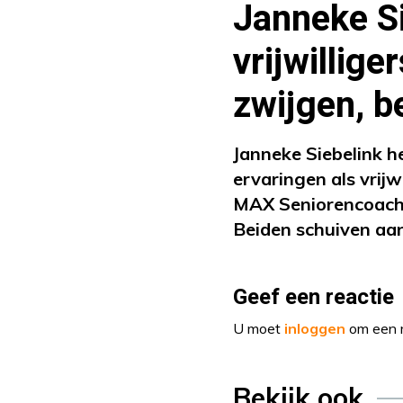
Janneke S
vrijwillige
zwijgen, b
Janneke Siebelink h
ervaringen als vrijw
MAX Seniorencoach M
Beiden schuiven aan
Geef een reactie
U moet
inloggen
om een r
Bekijk ook