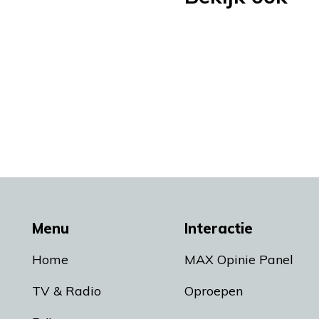
Menu
Interactie
Home
MAX Opinie Panel
TV & Radio
Oproepen