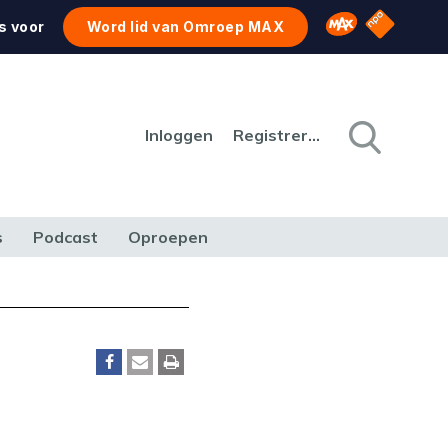
NPO Star
Omroep MAX
s voor
Word lid van Omroep MAX
Inloggen
Registreren
s
Podcast
Oproepen
CULTUUR
NATUUR & MILIEU
REIZEN & VERKEER