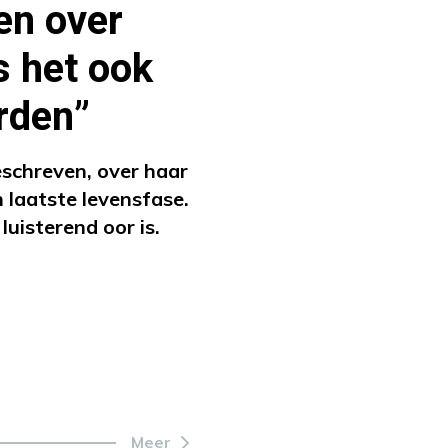
en over
s het ook
rden”
eschreven, over haar
n laatste levensfase.
uisterend oor is.
Meer