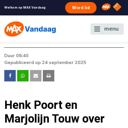
NPO S
Omroep 
Word lid
Welkom op MAX Vandaag
menu
Foutcode 6001
Duur 08:40
Er is een licentie-fout opgetreden. Als het
Gepubliceerd op 24 september 2025
probleem zich blijft voordoen, neem dan
contact op met onze klantenservice.
Henk Poort en
Marjolijn Touw over