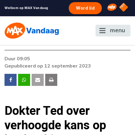
NPO S
Omroep 
Word lid
Welkom op MAX Vandaag
menu
Foutcode 403
Duur 09:05
De gewenste stream is op dit moment niet
Gepubliceerd op 12 september 2023
beschikbaar. Als het probleem zich blijft
voordoen, neem dan contact op met onze
klantenservice.
Dokter Ted over
verhoogde kans op