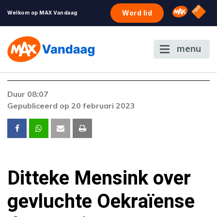
NPO S
Omroep 
Word lid
Welkom op MAX Vandaag
menu
Foutcode 403
Duur 08:07
De gewenste stream is op dit moment niet
Gepubliceerd op 20 februari 2023
beschikbaar. Als het probleem zich blijft
voordoen, neem dan contact op met onze
klantenservice.
Ditteke Mensink over
gevluchte Oekraïense