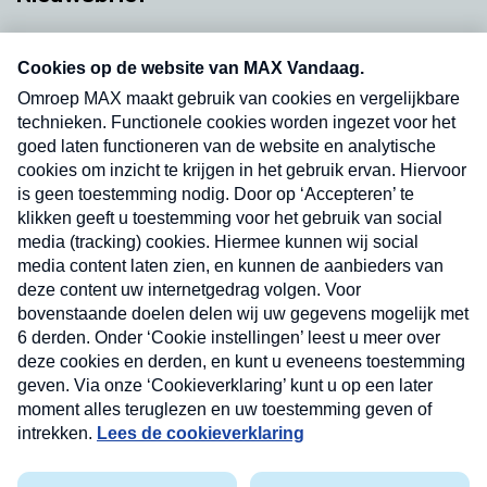
Neem hier een gratis abonnement op onze
nieuwsbrief. Elke vrijdag- en dinsdagochtend in
uw mailbox.
Verzend
Nieuwsbrief
Neem hier een gratis abonnement op onze
nieuwsbrief. Elke vrijdag- en dinsdagochtend in uw
mailbox.
Contact
Algemene voorwaarden
Privacyverklaring
Cookieverklaring