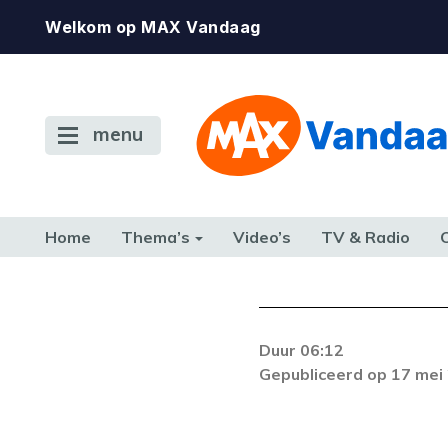
Welkom op MAX Vandaag
menu
Home
Thema’s
Video’s
TV & Radio
CONSUMENT
ETEN & DRINKEN
FAMILIE & RELATIE
GELD, W
TERUG NAAR TOEN
Duur 06:12
De gewenste st
Gepubliceerd op 17 mei
beschikbaar. Als he
neem dan contact