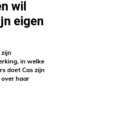
n wil
ijn eigen
zijn
rking, in welke
s doet Cas zijn
 over haar