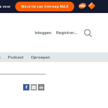
NPO Star
Omroep MAX
s voor
Word lid van Omroep MAX
Inloggen
Registreren
s
Podcast
Oproepen
CULTUUR
NATUUR & MILIEU
REIZEN & VERKEER