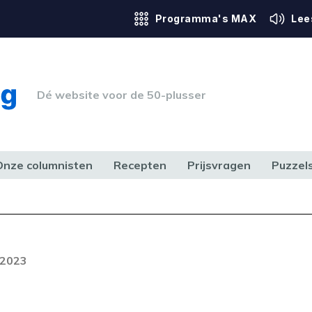
Programma's MAX
Lee
Dé website voor de 50-plusser
Onze columnisten
Recepten
Prijsvragen
Puzzel
ERK & RECHT
GEZONDHEID & SPORT
HUIS, TUIN & HOBBY
MEDIA & 
Foutcode 403
ream is op dit moment niet
 2023
t probleem zich blijft voordoen,
 op met onze klantenservice.