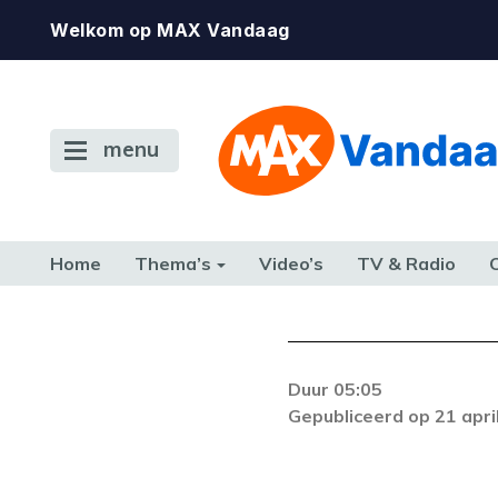
Welkom op MAX Vandaag
menu
Home
Thema’s
Video’s
TV & Radio
CONSUMENT
ETEN & DRINKEN
FAMILIE & RELATIE
GELD, W
TERUG NAAR TOEN
Duur 05:05
De gewenste st
Gepubliceerd op 21 apri
beschikbaar. Als he
neem dan contact