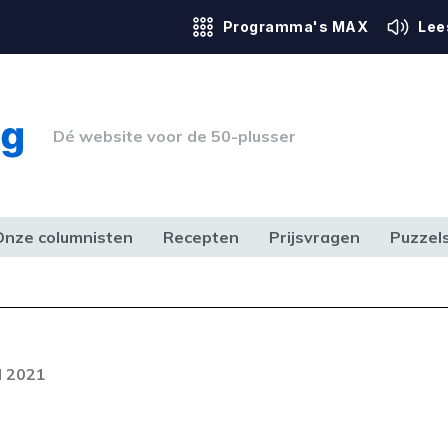
Programma's MAX
Lee
Dé website voor de 50-plusser
Onze columnisten
Recepten
Prijsvragen
Puzzel
ERK & RECHT
GEZONDHEID & SPORT
HUIS, TUIN & HOBBY
MEDIA & 
Foutcode 403
ream is op dit moment niet
l 2021
t probleem zich blijft voordoen,
 op met onze klantenservice.