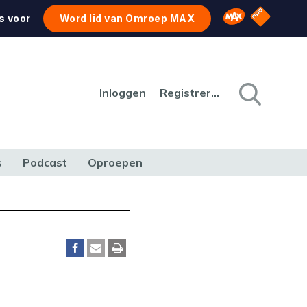
NPO Star
Omroep MAX
s voor
Word lid van Omroep MAX
Inloggen
Registreren
s
Podcast
Oproepen
CULTUUR
NATUUR & MILIEU
REIZEN & VERKEER