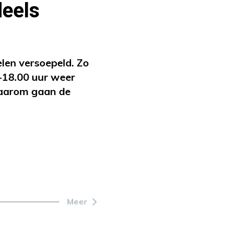
eels
en versoepeld. Zo
-18.00 uur weer
waarom gaan de
Meer