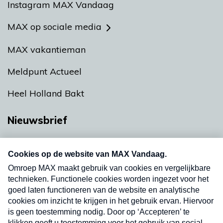
Instagram MAX Vandaag
MAX op sociale media
MAX vakantieman
Meldpunt Actueel
Heel Holland Bakt
Nieuwsbrief
Neem hier een gratis abonnement op onze
nieuwsbrief. Elke vrijdag- en dinsdagochtend in
uw mailbox.
Verzend