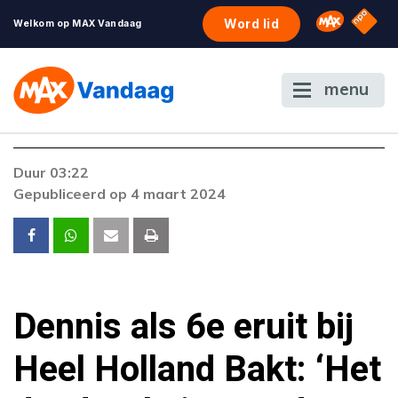
NPO S
Omroep 
Word lid
Welkom op MAX Vandaag
menu
Foutcode 6001
Duur 03:22
Er is een licentie-fout opgetreden. Als het
Gepubliceerd op 4 maart 2024
probleem zich blijft voordoen, neem dan
contact op met onze klantenservice.
Dennis als 6e eruit bij
Heel Holland Bakt: ‘Het