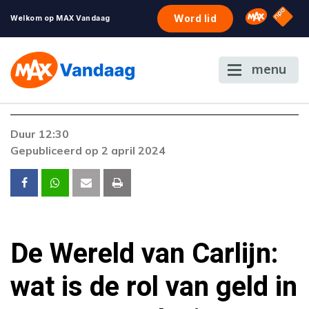
NPO S
Omroep 
Word lid
Welkom op MAX Vandaag
menu
Foutcode 6001
Duur 12:30
Er is een licentie-fout opgetreden. Als het
Gepubliceerd op 2 april 2024
probleem zich blijft voordoen, neem dan
contact op met onze klantenservice.
De Wereld van Carlijn:
wat is de rol van geld in