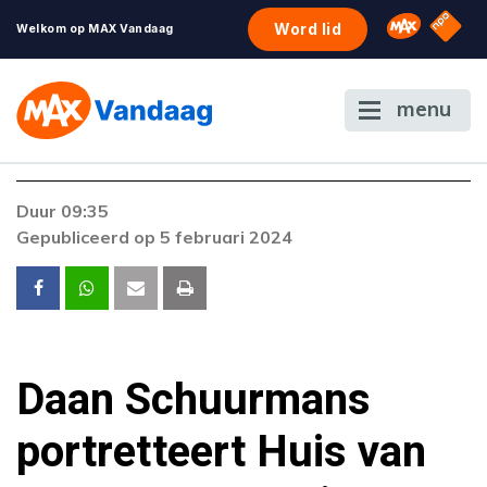
NPO S
Omroep 
Word lid
Welkom op MAX Vandaag
menu
Foutcode 403
Duur 09:35
De gewenste stream is op dit moment niet
Gepubliceerd op 5 februari 2024
beschikbaar. Als het probleem zich blijft
voordoen, neem dan contact op met onze
klantenservice.
Daan Schuurmans
portretteert Huis van