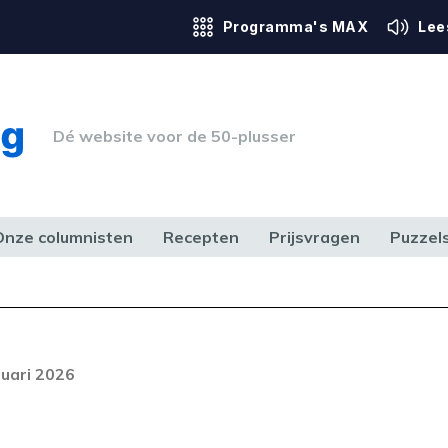
Programma's MAX
Lee
Dé website voor de 50-plusser
Onze columnisten
Recepten
Prijsvragen
Puzzel
ERK & RECHT
GEZONDHEID & SPORT
HUIS, TUIN & HOBBY
MEDIA & 
Foutcode 6001
out opgetreden. Als het probleem
ruari 2026
n, neem dan contact op met onze
lantenservice.