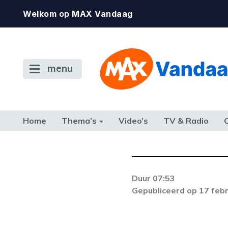
Welkom op MAX Vandaag
menu
Home
Thema’s
Video’s
TV & Radio
CONSUMENT
ETEN & DRINKEN
FAMILIE & RELATIE
GELD, W
TERUG NAAR TOEN
Duur 07:53
Er is een licentie-f
Gepubliceerd op 17 feb
zich blijft voordoe
k