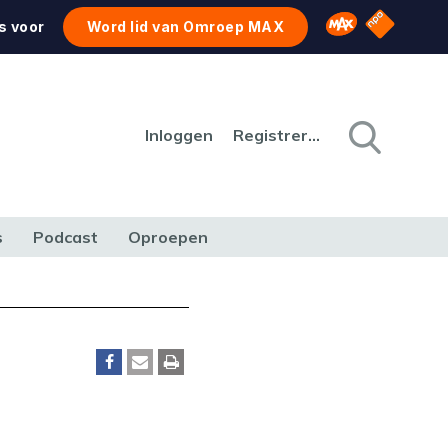
NPO Star
Omroep MAX
s voor
Word lid van Omroep MAX
Inloggen
Registreren
s
Podcast
Oproepen
CULTUUR
NATUUR & MILIEU
REIZEN & VERKEER