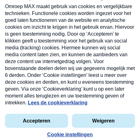
uw mailbox.
Verzend
Nieuwsbrief
Neem hier een gratis abonnement op onze
nieuwsbrief. Elke vrijdag- en dinsdagochtend in uw
mailbox.
Contact
Algemene voorwaarden
Privacyverklaring
Cookieverklaring
Kwetsbaarheid melden
privacyverklaring
Copyright © 2026 MAX Vandaag -
Omroep MAX