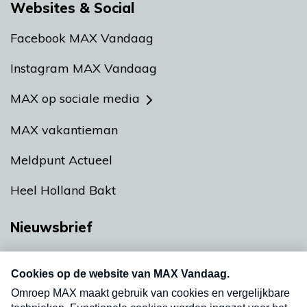
Websites & Social
Facebook MAX Vandaag
Instagram MAX Vandaag
MAX op sociale media
MAX vakantieman
Meldpunt Actueel
Heel Holland Bakt
Nieuwsbrief
Neem hier een gratis abonnement op onze
nieuwsbrief. Elke vrijdag- en dinsdagochtend in
uw mailbox.