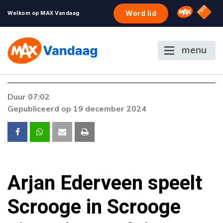
NPO S
Omroep 
Word lid
Welkom op MAX Vandaag
menu
Foutcode 6001
Duur 07:02
Er is een licentie-fout opgetreden. Als het
Gepubliceerd op 19 december 2024
probleem zich blijft voordoen, neem dan
contact op met onze klantenservice.
Arjan Ederveen speelt
Scrooge in Scrooge