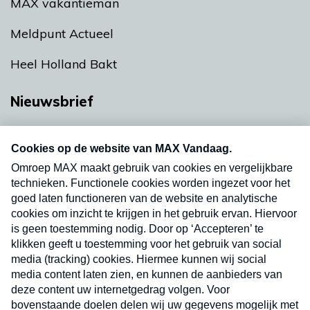
MAX vakantieman
Meldpunt Actueel
Heel Holland Bakt
Nieuwsbrief
Neem hier een gratis abonnement op onze
nieuwsbrief. Elke vrijdag- en dinsdagochtend in
uw mailbox.
Verzend