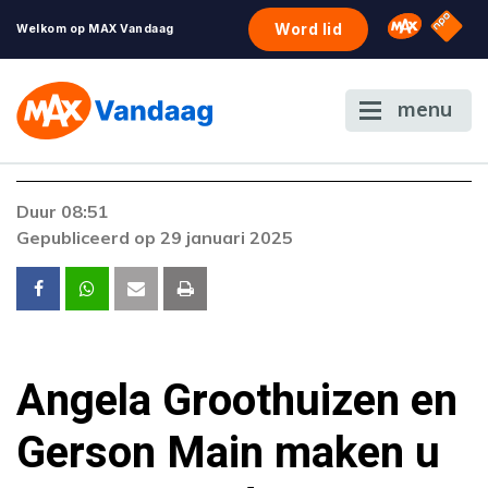
NPO S
Omroep 
Word lid
Welkom op MAX Vandaag
menu
Foutcode 6001
Duur 08:51
Er is een licentie-fout opgetreden. Als het
Gepubliceerd op 29 januari 2025
probleem zich blijft voordoen, neem dan
contact op met onze klantenservice.
Angela Groothuizen en
Gerson Main maken u