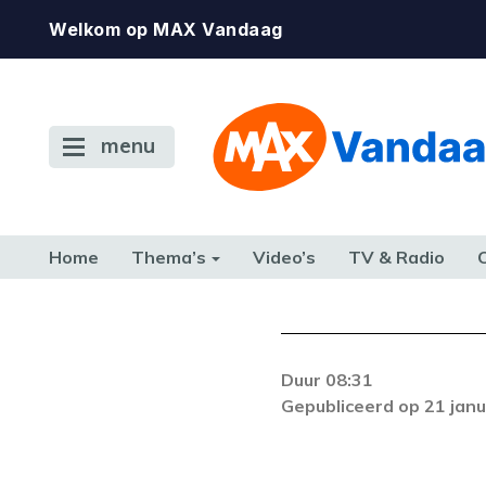
Welkom op MAX Vandaag
menu
Home
Thema’s
Video’s
TV & Radio
CONSUMENT
ETEN & DRINKEN
FAMILIE & RELATIE
GELD, W
TERUG NAAR TOEN
Duur 08:31
Er is een licentie-f
Gepubliceerd op 21 janu
zich blijft voordoe
k