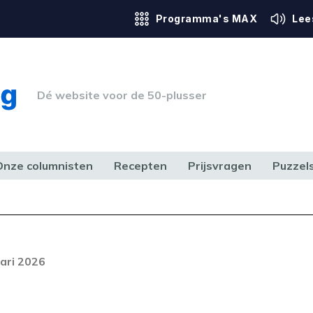
Programma's MAX
Lee
Dé website voor de 50-plusser
Onze columnisten
Recepten
Prijsvragen
Puzzel
ERK & RECHT
GEZONDHEID & SPORT
HUIS, TUIN & HOBBY
MEDIA & 
Foutcode 6001
out opgetreden. Als het probleem
ari 2026
n, neem dan contact op met onze
lantenservice.