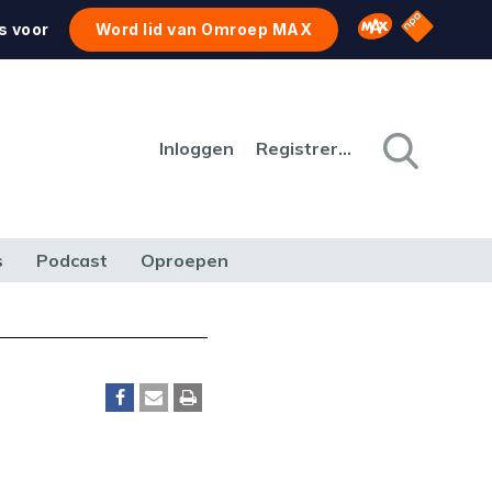
NPO Star
Omroep MAX
s voor
Word lid van Omroep MAX
Inloggen
Registreren
s
Podcast
Oproepen
CULTUUR
NATUUR & MILIEU
REIZEN & VERKEER