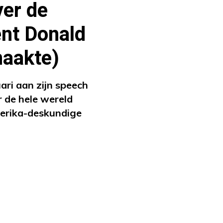
er de
nt Donald
maakte)
ri aan zijn speech
 de hele wereld
merika-deskundige