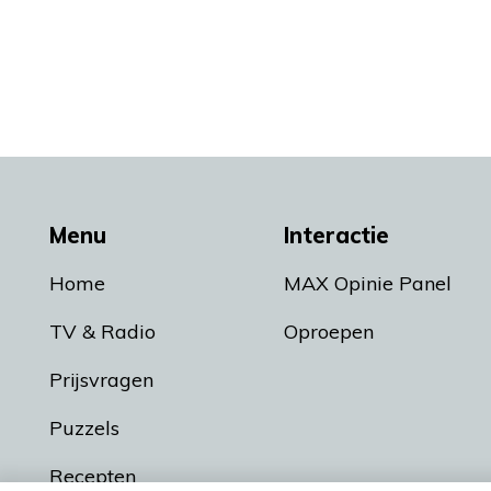
Menu
Interactie
Home
MAX Opinie Panel
TV & Radio
Oproepen
Prijsvragen
Puzzels
Recepten