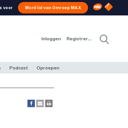
NPO Star
Omroep MAX
s voor
Word lid van Omroep MAX
Inloggen
Registreren
s
Podcast
Oproepen
CULTUUR
NATUUR & MILIEU
REIZEN & VERKEER