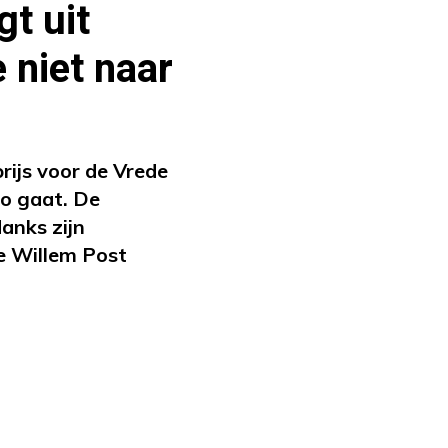
t uit
 niet naar
ijs voor de Vrede
do gaat. De
anks zijn
e Willem Post