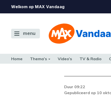
Welkom op MAX Vandaag
menu
Home
Thema’s
Video’s
TV & Radio
CONSUMENT
ETEN & DRINKEN
FAMILIE & RELATIE
GELD, W
TERUG NAAR TOEN
Duur 09:22
Er is een licentie-f
Gepubliceerd op 10 okt
zich blijft voordoe
k