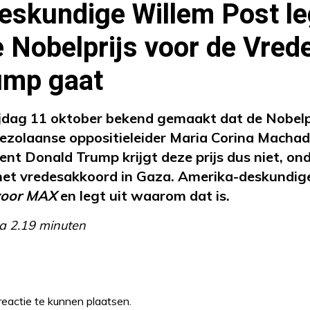
skundige Willem Post leg
Nobelprijs voor de Vrede
ump gaat
jdag 11 oktober bekend gemaakt dat de Nobelpr
nezolaanse oppositieleider Maria Corina Macha
nt Donald Trump krijgt deze prijs dus niet, ond
het vredesakkoord in Gaza. Amerika-deskundig
 voor MAX
en legt uit waarom dat is.
a 2.19 minuten
eactie te kunnen plaatsen.