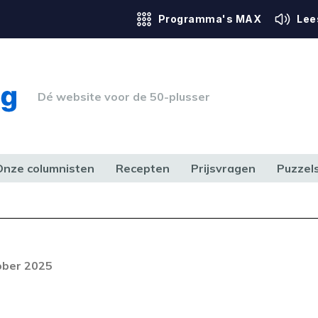
Programma's MAX
Lee
Dé website voor de 50-plusser
Onze columnisten
Recepten
Prijsvragen
Puzzel
ERK & RECHT
GEZONDHEID & SPORT
HUIS, TUIN & HOBBY
MEDIA & 
Foutcode 6001
out opgetreden. Als het probleem
ober 2025
n, neem dan contact op met onze
lantenservice.