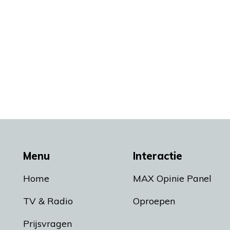
Menu
Interactie
Home
MAX Opinie Panel
TV & Radio
Oproepen
Prijsvragen