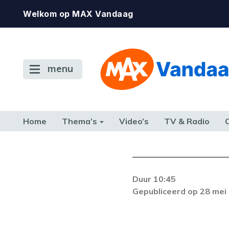
Welkom op MAX Vandaag
menu
Home
Thema’s
Video’s
TV & Radio
CONSUMENT
ETEN & DRINKEN
FAMILIE & RELATIE
GELD, W
TERUG NAAR TOEN
Duur 10:45
Er is een licentie-f
Gepubliceerd op 28 mei
zich blijft voordoe
k