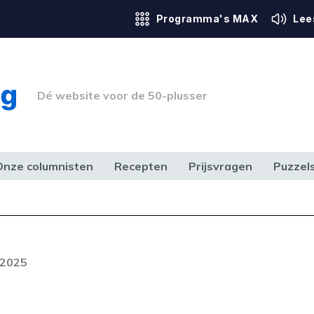
Programma's MAX
Lee
Dé website voor de 50-plusser
Onze columnisten
Recepten
Prijsvragen
Puzzel
ERK & RECHT
GEZONDHEID & SPORT
HUIS, TUIN & HOBBY
MEDIA & 
Foutcode 6001
out opgetreden. Als het probleem
 2025
n, neem dan contact op met onze
lantenservice.