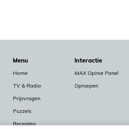
Menu
Interactie
Home
MAX Opinie Panel
TV & Radio
Oproepen
Prijsvragen
Puzzels
Recepten