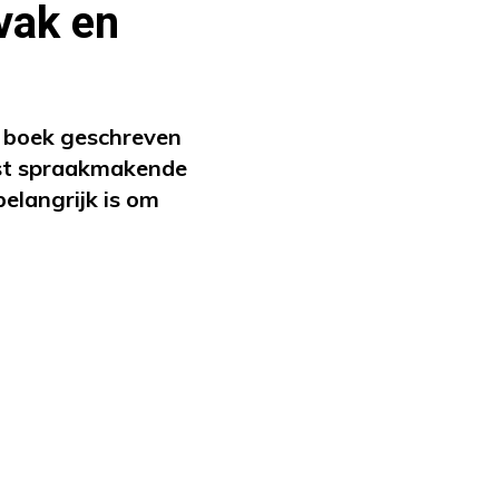
 vak en
n boek geschreven
eest spraakmakende
elangrijk is om