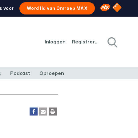
NPO Star
Omroep MAX
s voor
Word lid van Omroep MAX
Inloggen
Registreren
s
Podcast
Oproepen
CULTUUR
NATUUR & MILIEU
REIZEN & VERKEER