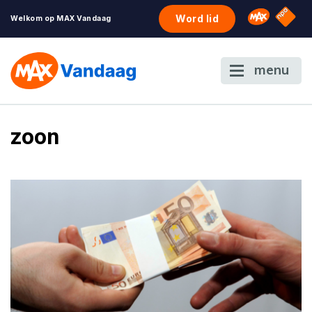
NPO S
Omroep 
Word lid
Welkom op MAX Vandaag
menu
zoon