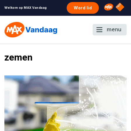
NPO S
Omroep 
Word lid
Welkom op MAX Vandaag
menu
zemen